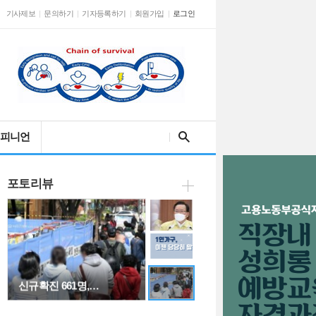
기사제보
문의하기
기자등록하기
회원가입
로그인
김 총리 "백신 1…
검색어를 입력해주세요
피니언
포토리뷰
[웹툰] 1인 가구…
신규확진 661명,…