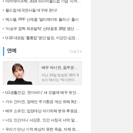
아카데미과학, 2018 러시아월드컵 기념 ‘사커보그’ 출시
는 오차 범위(6....
사8단독 박세황 판사...
월드컵 태극전사들 대구에 온다!
엑스펠, PPF 신제품 ‘얼티메이트 플러스’ 출시
‘이승우 깜짝 최초발탁’ 신태용호 28명 명단 발표
U-19 대표팀 '툴롱컵' 명단 발표, 이강인-김정민 합류
연예
배우 박시연, 음주운전 입건
지난 19일 방송된 SBS ‘8
뉴스’에서는 “박시연이 지
난 17일 오전 11시 30분
께 서울 송파구 한 삼거리
LG생활건강, ‘온더바디’ 새 모델에 배우 유인나 발탁
에서 외제차를 몰다 대기
중이던 승용차를 들이받
가수 간미연, 장애인 주거환경 개선 위해 9년째 자선 음악회 열어
는 사고를 냈다”는 내...
배우 소유진, 입양대상 아기위해 분유·후원금 전달
너도 인간이니 서강준, 인간 사칭극 서막 알린 종합 예고 공개
우리가 만난 기적 예상치 못한 죽음, 자체 최고 시청률 경신!