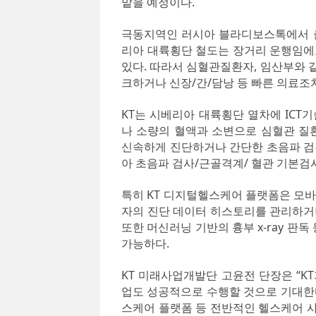
맡을 예정이다.
극동지역인 러시아 블라디보스톡에서 출
리아 대륙횡단 철도는 장거리 운행임에
있다. 따라서 심혈관질환자, 임산부와 
크하거나 신장/간/담낭 등 빠른 의료조
KT는 시베리아 대륙횡단 열차에 ICT
나 소량의 혈액과 소변으로 심혈관 질환
신속하게 진단하거나 간단한 초음파 검진
아 초음파 검사/근골격계/ 혈관 기본검
특히 KT 디지털헬스케어 플랫폼은 모바
자의 진단 데이터 히스토리를 관리하거나 
또한 머신러닝 기반의 흉부 x-ray 판독
가능하다.
KT 미래사업개발단 고윤전 단장은 “K
업도 성공적으로 수행할 것으로 기대한다”
스케어 플랫폼 등 전반적인 헬스케어 