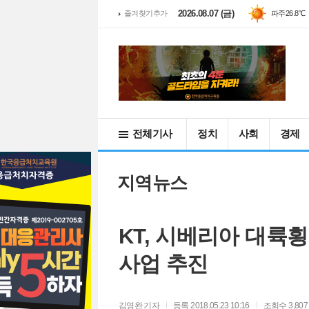
2026.08.07 (금)
즐겨찾기추가
파주
26.8℃
전체기사
정치
사회
경제
지역뉴스
KT, 시베리아 대륙
사업 추진
김영완
기자
등록 2018.05.23 10:16
조회수 3,807