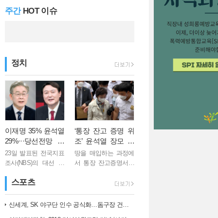
주간
HOT 이슈
김 총리 "백신 1…
정치
이재명 35% 윤석열
‘통장 잔고 증명 위
29%···당선전망 이
조’ 윤석열 장모 징
재명 41%, 윤석열 3
역 1년
23일 발표된 전국지표
땅을 매입하는 과정에
2%
조사(NBS)의 대선 후
서 통장 잔고증명서를
보 지지도 여론조사에
위조한 혐의로 기소된
스포츠
서 이재명 더불어민주
윤석열 국민의힘 대선
당 후보는 35%, 윤석
후보의 장모 최모씨
열 국민의힘 후보는
(75)가 징역 1년을 선고
신세계, SK 야구단 인수 공식화…돔구장 건립도 고려
29%로 집계됐다. 격차
받았다. 의정부지법 형