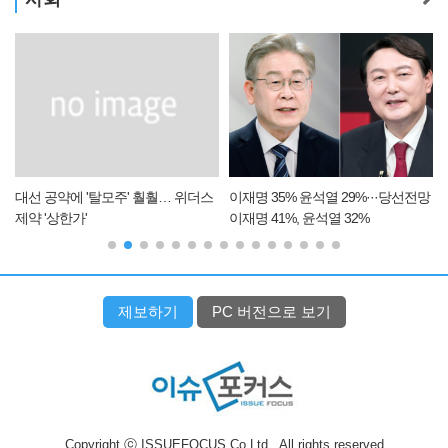
업
대선 공약에 '탈모주' 훨훨… 위더스
이재명 35% 윤석열 29%···당선전망
제약 '상한가'
이재명 41%, 윤석열 32%
제보하기
PC 버전으로 보기
Copyright ⓒ ISSUEFOCUS Co.Ltd., All rights reserved