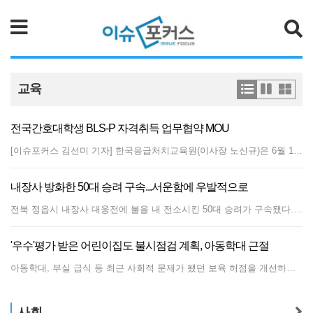
검색
교육
전국간호대학생 BLS-P 자격취득 업무협약 MOU
[이슈포커스 김선미 기자] 한국응급처치교육원(이사장 노신규)은 6월 16일 대한간호대학 학생협회(간대협)와 BLS-Provider 자격 취득 업무협약 MOU를 체결했다. BLS-Provider(Basic life support Provider)는 심정지 상황 발생시 누구나 신속하고 정확하게 심폐소생술 응급처치를 할 수 있도록 교육하는 “심정지 기본소생술”을 의미한다. 이주희 대한간호대학 학생협회 회장(경희대 간호학과 4학년)은“한국응급처치교육원과의 업무협약을 통해 미래 의료인인 전국 간호대학생의 위급상황 대처 능력 강화에 이바지하고, 지역사회 심폐소생술 전문 인력 양성에 힘쓸 것”이라고 말했다. 대한간호대학 학생협회는 전국 203개 간호학과 학생 12만명의 권익을 대변하는 단체로 간호학과 학생대표들로 구성된 대의원단과 중앙집행부로 구성되어 있다. 한국응급처치교육원은 행정안전부 공식 지정교육기관이며, 2013년 설립후 매년 300만명이 넘는 응급처치 및 심폐소생술 교육 이수자를 배출하는 국내 최대 심폐소생술 교육기관이다. 한국응급처치교육원은 BLS-Provider 교육과정을 포함해 안전대응관리사와 응급처치원, 국제 EFR 자격과정 등 다양한 응급처치 및 심폐소생술 교육과정을 운영중이다. 한국응급처치교육원에 따르면 급성 심장정지 상황 발생시 생존율은 7.9%에 불과하지만, 조기에 심폐소생술을 시행할 경우 생존율이 1.9~3.3배 높아지고, 뇌기능 회복률은 2.8~6.2배 증가하게 된다.
내장사 방화한 50대 승려 구속...서운함에 우발적으로
전북 정읍시 내장사 대웅전에 불을 내 전소시킨 50대 승려가 구속됐다.전주지법 정읍지원 영장 전담부는 7일 “도망의 염려가 있다”면서 현주건조물방화 혐의로 청구된 승려 A씨(53)에 대한 구속영장을 발부했다.A씨는 지난 5일 오후 6시37분께 내장사 대웅전에 인화물질을 붓고 불을 지른 혐의를 받고 있다. 그는 지난 2월 수행을 위해 내장사에 들어온 뒤 다른 승려들과 마찰을 빚다 이 같은 범행을 한 것으로 드러났다.A씨는 범행 당시 술에 취한 상태였으며 사찰에 보관된 휘발유를 뿌려 불을 낸 것으로 확인됐다. 그는 방화 5분 뒤 경찰에 전화를 걸어 “대웅전에 불을 질렀다”고 신고했다. 신고 이후 도주하지 않고 현장에 머물러 있다 현행범으로 경찰에 체포돼 연행됐다.경찰 조사에서 A씨는 “생활하면서 서운한 게 쌓여 그랬다”는 취지로 진술했다. A씨 방화로 대웅전 165.84㎡가 모두 타 소방서 추산 17억8000만원의 재산피해가 났다. 다행히 내장산으로 불길이 옮아 붙거나 인명피해가 발생하지는 않았다.A씨는 이날 영장실질심사(구속 전 피의자 심문)에 참석하기 앞서 “정읍시민에게 깊이 죄송하다”고 거듭 고개를 숙였다. 자진 신고한 이유에 대해선 “주변 산으로 (불이) 번지면 안 되니까…”라고 답했다.내장사 대웅전은 지난 2012년 10월 31일에도 전기 누전으로 불에 탄 바 있다. 정읍시민 성금과 시예산 등 25억원을 들여 2015년에 대웅전 건물을 새로 지었으나 다시 불에 사라지게 됐다.
'우수'평가 받은 어린이집도 불시점검 계획, 아동학대 근절
아동학대, 부실 급식 등 최근 사회적 문제가 됐던 보육 허점을 개선하기 위해 정부가 '우수'하다고 평가받은 어린이집도 불시 점검을 할 계획이다.보건복지부는 2021년 제1차 중앙보육정책위원회를 열어 이런 내용을 담은 어린이집 평가 운영 개선 계획, 제3차 중장기 보육기본계획의 2021년 시행 계획 등을 논의했다고 22일 밝혔다. 복지부는 우선 어린이집 평가 제도에 있어 사후 관리를 더욱 깐깐하게 하기로 했다. 최근 장애 아동을 포함한 원생들을 상습적으로 학대한 혐의로 보육교사 2명이 구속된 인천의 한 국공립 어린이집의 경우, 정부 평가에서 최고점인 A등급을 받아 실효성 논란이 일었는데 이런 점을 보완하기 위해서다. 복지부는 어린이집 평가에서 A∼D 중 상위 등급에 해당하는 A, B 등급을 받은 곳 가운데 자체 점검 보고서를 내지 않거나 미흡한 어린이집, 학부모 민원·제보가 들어온 어린이집 등을 대상으로 불시에 점검에 나서 관리하기로 했다. 현장에서 아동학대를 근절할 수 있도록 자발적인 노력도 강조할 방침이다.어린이집 원장이 보육실 모니터링 등을 통해 아동학대 사실을 확인하고, 관련 내용을 자진 신고한 경우에는 공익 신고에 따른 책임 감면을 적용해 평가 등급이 최하위로 조정되지 않도록 할 예정이다. 국공립어린이집에 대해서는 원장이 보육실을 상시로 확인하는지 등을 반영해 평가를 강화한다.
사회