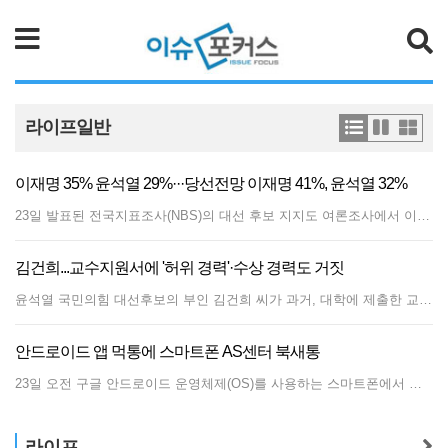
검색
라이프일반
이재명 35% 윤석열 29%···당선전망 이재명 41%, 윤석열 32%
23일 발표된 전국지표조사(NBS)의 대선 후보 지지도 여론조사에서 이재명 더불어민주당 후보는 35%, 윤석열 국민의힘 후보는 29%로 집계됐다. 격차는 오차 범위(6.2%포인트) 내다. NBS 조사는 엠브레인퍼블릭·케이스탯리서치·코리아리서치·한국리서치 4개 여론조사기관이 합동으로 시행했다. 두 후보에 이어 안철수 국민의힘 후보 6%, 심상정 정의당 후보 4% 순이었다. ‘없다’, 무응답 등 태도유보는 25%로 조사됐다. 이재명 후보의 지지도는 2주 전 같은 조사보다 3%포인트 하락했다. 윤 후보는 지난 조사보다 7%포인트 하락했다. 두 후보 간 격차는 2%포인트에서 6%포인트로 벌어졌다. 당선 전망을 묻는 질문에서는 이 후보 41%, 윤 후보 32%로 나타났다. 국정 안정론과 정권 심판론은 42% 동률로 조사됐다. 국정 안정론은 2주 전 조사와 42%로 같았지만 정권 심판론은 4%포인트 하락한 수치다. 정당 지지도는 민주당 33%, 국민의힘 28%, 국민의당 5%, 정의당 4%, 열린민주당 3%로 나타났다. 이번 조사는 지난 20일부터 22일까지 사흘간 전국 만 18세 이상 남녀 1000명을 대상으로 이뤄졌으며 응답률은 24.3%다. 표본오차는 95% 신뢰수준에서 ±3.1%다. 보다 자세한 내용은 중앙선거여론조사심의위원회 홈페이지를 참조하면 된다.
김건희...교수지원서에 '허위 경력'·수상 경력도 거짓
윤석열 국민의힘 대선후보의 부인 김건희 씨가 과거, 대학에 제출한 교수 임용 지원서에 허위 경력과 가짜 수상 기록이 기재된 사실이 확인 됐다고 YTN이 보도 했다. YTN 보도에 따르면 YTN이 확보한 김건희 씨의 당시 교수 임용 지원서를 보면 설립되지도 않은 협회에서 일했다고 했거나 받지도 않은 대상을 받은 것처럼 적혀 있기도 했습니다.김 씨는 실제 이 대학에 1년 가까이 재직했습니다.당시에는 개명 전 이름인 '김명신'으로 되어 있습니다.
안드로이드 앱 먹통에 스마트폰 AS센터 북새통
23일 오전 구글 안드로이드 운영체제(OS)를 사용하는 스마트폰에서 오류가 발생해 카카오톡이나 네이버 등 앱 작동이 중지되거나 켜지지 않는 먹통 현상이 발생해 사용자들이 불편을 겪었다. 오류가 발생한 스마트폰 이용자의 카카오톡 프로필에는 '카카오톡 이용이 일시적으로 제한돼 현재 대화가 불가능한 사용자입니다'라는 문구가 한동안 게재됐다. 온라인 커뮤니티를 중심으로 특정 앱 삭제를 통해 먹통 현상을 해결했다는 정보가 퍼졌지만 이 같은 정보를 접하지 못한 소비자들은 서비스센터로 몰려들었다. 해당 오류는 '안드로이드 시스템 웹뷰(WebView)' 앱을 제거하고 스마트폰을 재부팅해 해결할 수 있다. 구글 플레이 스토어 접속 후 '내 앱&amp;게임'에 들어가 해당 앱을 삭제하면 된다. 문제가 발생한 최신 업데이트 버전만 삭제되기 때문에 스마트폰 이용에는 지장이 없다. 구글은 해당 문제에 대해 뒤늦게 오류를 공지하였다.
라이프