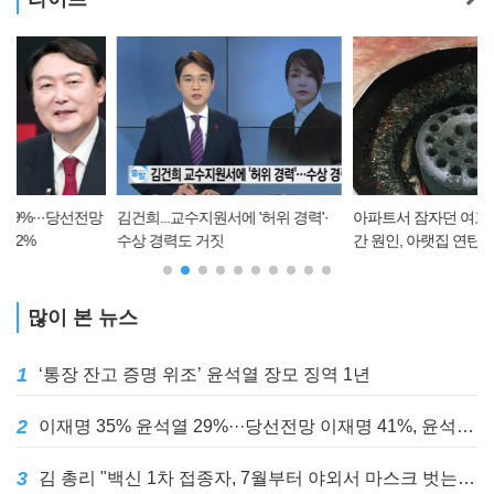
전망
김건희...교수지원서에 '허위 경력'·
아파트서 잠자던 여고생 목숨 앗아
수상 경력도 거짓
간 원인, 아랫집 연탄보일러?
많이 본 뉴스
1
‘통장 잔고 증명 위조’ 윤석열 장모 징역 1년
2
이재명 35% 윤석열 29%···당선전망 이재명 41%, 윤석열 32%
3
김 총리 "백신 1차 접종자, 7월부터 야외서 마스크 벗는다"