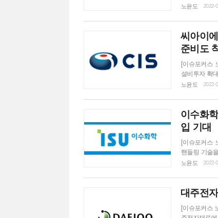
저평가된 종목이
노윤도
2022-0
제시했다. 이는 2022년 예상 주당순이익(EPS) 874원에 디스플레이와 이차전지 소재 기업
Mutiple로
씨아이에
차전지 양극재 
준비도 
[이슈포커스 
설비투자 확대
터리 시장 수혜
노윤도
2022-0
이는 2022년 
것이다. 한국
이수화학
른 수혜가 기대
입 기대
[이슈포커스 
핸들링 기술을
체로 향후 차
노윤도
2022-0
가는 제시하지
억제 기술은 
대주전자
효과적일 수 
터...
[이슈포커스 
주전자재료에 대