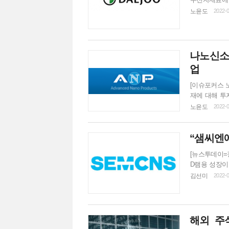
다. 현재 주
노윤도
2022-0
리콘계 음극재
하다. 올해부
되고 있어 동
리...
나노신소재
업
[이슈포커스 
재에 대해 투자
가 대비 상승
노윤도
2022-0
중심으로 사용돼
대가 예상되고
“샘씨엔에
맞춰왔지만, 
[뉴스투데이=
D램용 성장이 기대된다고 전했다.
테스트 공정에
김선미
2022-0
수출 규제에 
공했다”고 설명했다. 이민재 연구원은 “반도체 공정이 지속적
라 미세 공정
해외 주