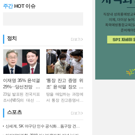
주간
HOT 이슈
신규확진 661명,…
정치
김 총리 "백신 1…
이재명 35% 윤석열
‘통장 잔고 증명 위
29%···당선전망 이
조’ 윤석열 장모 징
재명 41%, 윤석열 3
역 1년
23일 발표된 전국지표
땅을 매입하는 과정에
2%
조사(NBS)의 대선 후
서 통장 잔고증명서를
보 지지도 여론조사에
위조한 혐의로 기소된
스포츠
서 이재명 더불어민주
윤석열 국민의힘 대선
당 후보는 35%, 윤석
후보의 장모 최모씨
열 국민의힘 후보는
(75)가 징역 1년을 선고
신세계, SK 야구단 인수 공식화…돔구장 건립도 고려
29%로 집계됐다. 격차
받았다. 의정부지법 형