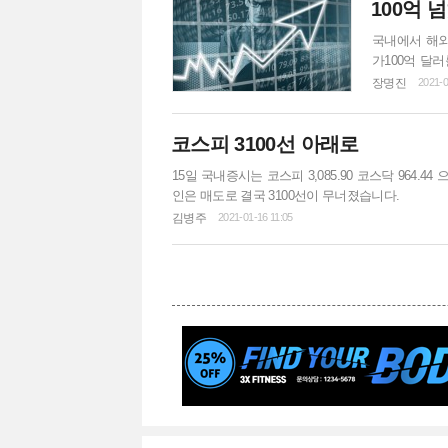
100억 
국내에서 해외
가100억 달
된 외화 주식 
장명진
2021-0
금액은시세가 
달러 중1.2
코스피 3100선 아래로
다.2019년 
15일 국내증시는 코스피 3,085.90 코스닥 964
인은 매도로 결국 3100선이 무너졌습니다.
김병주
2021-01-16 11:05