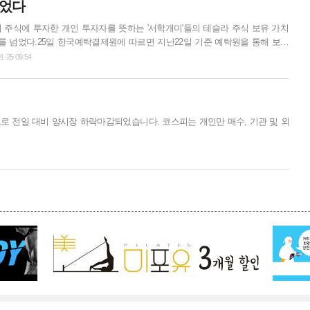
넘었다
 주식에 투자한 개인 투자자를 뜻하는 '서학개미'들의 테슬라 주식 보유 가치
러를 넘었다.25일 한국예탁결제원에 따르면 지난22일 기준 예탁원을 통해 보관
중 테슬라의 보관금액은103억3000만 달러(약11조3960억원)로 집계됐다. 보관
1-25 09:54
반영된 주식 가치를 뜻한다.이는 같은 날 기준 테슬라 시가총액8025억3000만
8%에 이르는 비중으로 지난해 말 시가총액6690억 달러 대비1.17% 더 커졌
말 서학개미가 보유한 테슬라 주식 가치는 1억4000만 달러였는데...
.44 으로 전일 대비 양시장 하락마감되었습니다. 코스피는 개인만 매수, 기관 및 외