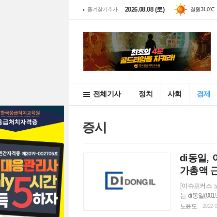
2026.08.08 (토)
즐겨찾기추가
철원
동두천
31.0℃
33.4
전체기사
정치
사회
경제
증시
di동일
가총액 
[이슈포커스 
는 di동일(00
이라는 점에서 
노윤도
2022-0
는 2023년 예