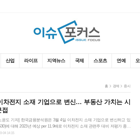
℃
산업
라이프
지역뉴스
국제
스포츠
연예
오
홈
경제
증시
, 이차전지 소재 기업으로 변신… 부동산 가치는 시
근접
노윤도 기자] 한국금융분석원은 3월 4일 이차전지 소재 기업으로 변신하고 있
1530)에 대해 2023년 예상 per 11.9배로 이차전지 소재 관련주 대비 저평가 종목
투자의견을 buy(매수)로 신규 추천하고, 목표주가 417,000원을 제시했다. 이
3-04 14:15
상 주당순이익(eps) 20,852원에 per 20배를 적용한 것이며, 현재 주가 대비 상승