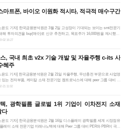
 수준이다.di동일의 연결 대상 종속법인은 12개 비상장 자회사이며, 이를 통해
 스마트폰, 바이오 이원화 적시타, 적극적 매수구간
 의류, 이차전지용 알...
노윤도 기자] 한국금융분석원은 3월 2일 고성장이 기대되는 보이는 smt전문기
해 투자의견을 buy(매수)로 신규 추천하고, 목표주가 16,000원을 제시했다.
기용 pba 모듈, 헬스케어 생체인식 모듈, 스마트폰 카메라 모듈 등 첨단 기술을
3-02 16:27
 생산하는 odm 사업을 영위중인 기업이다. 한국금융분석원 황영규 expert
는 “드림텍은 적자 사업부를 합리적 판단으로 과감히 정리하고 나무가, 카디악인사
, 국내 최초 v2x 기술 개발 및 자율주행 c-its 사
하는 등 사업부문 재편의 선순환을 실적으로 증명해 냈...
 수혜주
노윤도 기자] 한국금융분석원은 2월 21일 자율주행, 무선충전 부문으로 사업영
 있는 전자부품, 케미칼 소재 전문기업 켐트로닉스에 대해 peer 그룹 대비 극
목이라는 점에서 투자의견을 buy(매수)로 신규 추천하고, 목표주가 43,000원
2-21 11:02
이는 2023년 예상 주당순이익(eps) 2,891원에 자율주행, 무선충전 관련 기업 평
배를 적용한 것이며, 현재 주가 대비 상승 여력은 54% 수준이다.켐트로닉스는 각
텍, 광학필름 글로벌 1위 기업이 이차전지 소재
생산기술 고도화를 통해 전방산업의 글로벌 주...
달다
노윤도 기자] 한국금융분석원은 2월 16일 디스플레이 광학필름 세계 시장점유
플레이 소재 전문기업 미래나노텍에 대해 Peer 그룹 대비 PER와 PBR이 극히