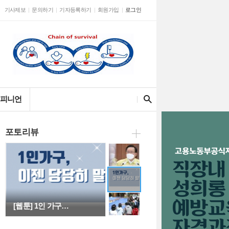
기사제보
문의하기
기자등록하기
회원가입
로그인
신규확진 661명,…
검색어를 입력해주세요
피니언
포토리뷰
김 총리 "백신 1…
[웹툰] 1인 가구…