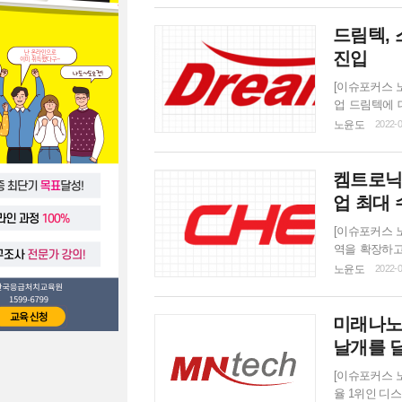
여력은 67%
드림텍,
섬유소재, 패션
진입
[이슈포커스 
업 드림텍에 대
드림텍은 it기
노윤도
2022-0
소싱하여 대량
analyst
켐트로닉스
이트를 인수 
업 최대
[이슈포커스 
역을 확장하고
히 저평가된 종
노윤도
2022-0
을 제시했다. 
균 per 15
미래나노
사업부문별로 
날개를 
[이슈포커스 
율 1위인 디스