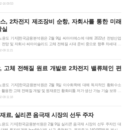
라는 점에서 투자의견을 Buy(매수)로 신규 추천하고, 목표주가 12,000원을
2-16 09:53
 각각 분할 적용해 합산한 것이며, 현재 주가 대비 상승 여력은 76% 수준이다. 이
스, 2차전지 제조장비 순항, 자회사를 통한 미래
소재 기업인 제앤케...
착실
노윤도 기자]한국금융분석원은 2월 9일 씨아이에스에 대해 2022년 전방산업
 전망 및 자회사 씨아이솔리드 고체 전해질 시대 준비 중으로 향후 차세대 배
 가능 전망에 따라 투자의견을 trading(중립), 목표주가 15,000원을 제시했다.
2-09 11:21
예상 주당순이익(eps) 338원에 목표 주가수익비율(target per) 약 44배를 적용한
금융분석원 이민재 선임연구원은 “씨아이에스는 전방산업 장비투자 지속에 따
, 고체 전해질 원료 개발로 2차전지 밸류체인 편
되며, 고체 전해질 소재 및 장비 사업을...
노윤도 기자]한국금융분석원은 2월 9일 이수화학에 대해 독자적인 황화수소
 활용한 고체 전해질 개발 및 원재료인 황화리튬 저가 생산 가능 기술 보유 업
세대 배터리 시장 밸류체인 편입을 기대할 수 있다고 밝혔다. 투자의견과 목표
2-09 11:18
 않았다. 한국금융분석원 이민재 선임연구원은 “이수화학이 보유한 황화수소
황화물계 고체 전해질 상용화를 위한 여러 문제점 중 특히 수분 안정성 개선에
재료, 실리콘 음극재 시장의 선두 주자
있다. 또한 고체 전해질 원료인 황화리튬의 저가 생산 기술을 갖춰, 차세대 배
노윤도 기자]한국금융분석원은 2월 9일 실리콘 음극재 시장의 선두 주자인 대
해 투자의견을 buy(매수)로 신규 추천하고, 목표주가 140,000원을 제시했