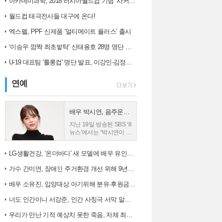
아카데미과학, 2018 러시아월드컵 기념 ‘사커보그’ 출시
는 오차 범위(6....
사8단독 박세황 판사...
월드컵 태극전사들 대구에 온다!
엑스펠, PPF 신제품 ‘얼티메이트 플러스’ 출시
‘이승우 깜짝 최초발탁’ 신태용호 28명 명단 발표
U-19 대표팀 '툴롱컵' 명단 발표, 이강인-김정민 합류
연예
배우 박시연, 음주운전 입건
지난 19일 방송된 SBS ‘8
뉴스’에서는 “박시연이 지
난 17일 오전 11시 30분
께 서울 송파구 한 삼거리
LG생활건강, ‘온더바디’ 새 모델에 배우 유인나 발탁
에서 외제차를 몰다 대기
중이던 승용차를 들이받
가수 간미연, 장애인 주거환경 개선 위해 9년째 자선 음악회 열어
는 사고를 냈다”는 내...
배우 소유진, 입양대상 아기위해 분유·후원금 전달
너도 인간이니 서강준, 인간 사칭극 서막 알린 종합 예고 공개
우리가 만난 기적 예상치 못한 죽음, 자체 최고 시청률 경신!