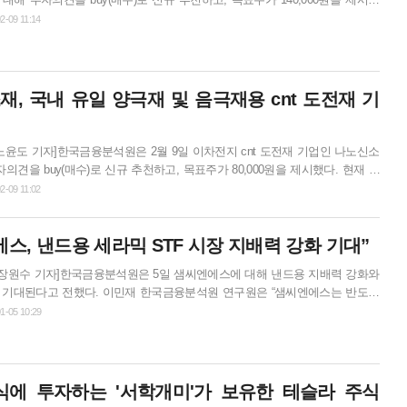
가 대비 상승 여력은 53% 수준이다.한국금융분석원 김승한 리서치센터장은“실
2-09 11:14
는 기존 탄소계 음극재에 비해 에너지밀도를 향상시키고, 급속 충전에도 유리
터 실리콘계 음극재가 적용된 다양한 전기차 모델이 본격 출시될 것으로 전망
사가 새로 개화하는 시장을 장악할 것으로 기대된다.”고 설명했다.“동사의 실
, 국내 유일 양극재 및 음극재용 cnt 도전재 기
노윤도 기자]한국금융분석원은 2월 9일 이차전지 cnt 도전재 기업인 나노신소
의견을 buy(매수)로 신규 추천하고, 목표주가 80,000원을 제시했다. 현재 주
 여력은 51% 수준이다.한국금융분석원 김승한 리서치센터장은“과거 양극재용
2-09 11:02
 왔던 cnt 도전재가 음극재까지 적용이 확대되면서 향후 cnt 도전재 수요 증
 있다.”고 설명했다.“과거에는 양극재 에너지 밀도 개선을 위한 목적에 초점을
스, 낸드용 세라믹 STF 시장 지배력 강화 기대”
배터리 충전시간 단축과 배터리 수명을 늘리기 위해 음극재까지...
장원수 기자]한국금융분석원은 5일 샘씨엔에스에 대해 낸드용 지배력 강화와
 이민재 한국금융분석원 연구원은 “샘씨엔에스는 반도체
서 사용되는 프로브카드의 핵심부품인 세라믹STF를 제작하는 업체로, 일본
1-05 10:29
따른 국내 IDM 업체의 국산화 요구에 따라 세라믹STF을 개발하여 국산화에 성
으로 미세화, 고집적화 됨에 따
 대응이 가능한 샘씨엔에스의 제품이 수혜를 받을 것으로 전망된다”고 밝혔...
식에 투자하는 '서학개미'가 보유한 테슬라 주식