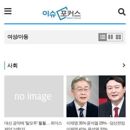
검색
여성/아동
사회
업
대선 공약에 '탈모주' 훨훨… 위더스
이재명 35% 윤석열 29%···당선전망
제약 '상한가'
이재명 41%, 윤석열 32%