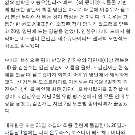
깜짝 발탁은 이승우(헬라스 베로나)의 몫이었다. 물론 이번
에 발표한 명단이 최종 명단은 아니기 때문에 이승우가 월드
컵 본선 무대에서 뛰는 것이 확정된 건 아니다. 이승우는 그
동안 한 번도 A대표팀에 소집된 적이 없다가 월드컵을 앞두
고 28명 명단에 드는 영광을 얻었다. 인천유나이티드에서 활
약하는 미드필더 문선민, 제주유나이티드 센터백 오반석도
최초로 발탁됐다.
수비의 핵심으로 평가 받았던 김진수와 김민재(이상 전북현
대) 중 김진수는 일단 명단에 이름을 올렸다. 김민재는 현 상
태를 봤을 때 월드컵까지 회복이 어려워 명단에서 제외하게
됐다. 신 감독은 오스트리아로 이동하는 다음달 3일까지 김
진수의 상태를 확인해 최종 명단에 포함시킬지를 결정할 예
정이다. 김진수는 지난 3월 유럽 평가전에서 왼 무릎 인대 부
상을 당했고, 김민재는 지난 2일 오른발 종아리뼈가 골절됐
다.
대표팀은 오는 21일 소집돼 최종 훈련에 돌입한다. 28일과
다음달 1일에는 각각 온두라스, 보스니아 헤르체고비나와