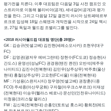
평가전을 치른다. 이후 대표팀은 다음달 3일 사전 캠프인 오
스트리아로 이동해 볼리비아(공개), 세네갈(비공개)과 평가
전을 한다. 그리고 다음달 12일 결전지 러시아 상트페테르부
르크로 입성해 18일 스웨덴과 개막전을 시작으로 24일 멕시
코, 27일 독일과 월드컵 조별리그를 벌인다.
<2018 러시아월드컵 대표팀 명단(총 28명)>
GK : 김승규(빗셀고베) 김진현(세레소오사카) 조현우(대구
FC)
DF : 김영권(광저우 에버그란데) 장현수(FC도쿄) 정승현(사
간도스) 윤영선(성남FC) 권경원(텐진 콴잔) 오반석(제주유
나이티드) 김진수(전북현대) 김민우(상주상무) 박주호(울산
현대) 홍철(상주상무) 고요한(FC서울) 이용(전북현대)
MF : 기성용(스완지시티) 정우영(빗셀고베) 권창훈(디종
FCO) 주세종(아산무궁화) 구자철(아우크스부르크) 이재성
(전북현대) 이승우(헬라스 베로나) 문선민(인천유나이티드)
이청용(크리스탈 팰리스)
FW : 김신욱(전북현대) 손흥민(토트넘 홋스퍼) 황희찬(레드
불 잘츠부르크) 이근호(강원FC)