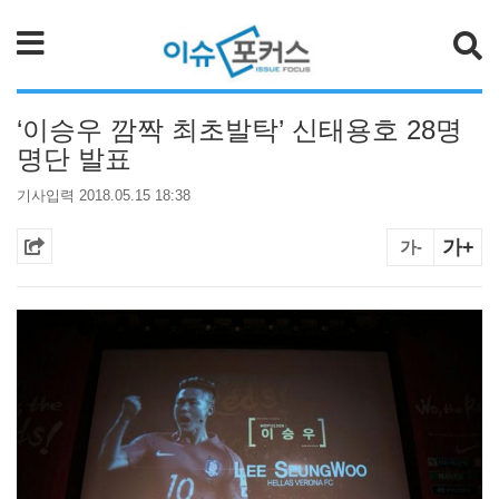
검색
‘이승우 깜짝 최초발탁’ 신태용호 28명
명단 발표
기사입력 2018.05.15 18:38
가+
가-