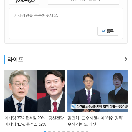
등록
라이프
이재명 35% 윤석열 29%···당선전망
김건희...교수지원서에 '허위 경력'·
아파
재명 41%, 윤석열 32%
수상 경력도 거짓
간 