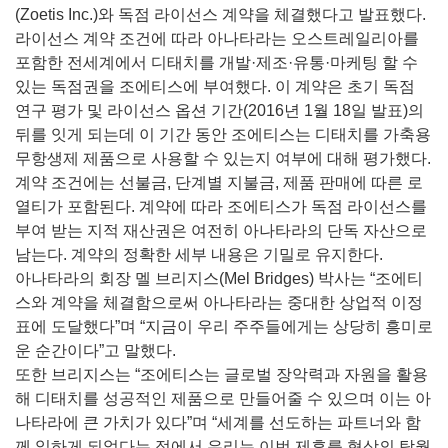
(Zoetis Inc.)와 독점 라이선스 계약을 체결했다고 발표했다.
라이선스 계약 조건에 따라 아나타라는 오스트레일리아를
포함한 전세계에서 디태치를 개발·제조·유통·마케팅 할 수
있는 독점권을 조에티스에 부여했다. 이 계약은 초기 독점
연구 평가 및 라이선스 옵션 기간(2016년 1월 18일 발표)의
뒤를 잇게 되는데 이 기간 동안 조에티스는 디태치를 가축용
무항생제 제품으로 사용할 수 있는지 여부에 대해 평가했다.
계약 조건에는 선불금, 단계별 지불금, 제품 판매에 따른 로
열티가 포함된다. 계약에 따라 조에티스가 독점 라이선스를
부여 받는 지적 재산권은 여전히 아나타라의 단독 자산으로
남는다. 계약의 정확한 세부 내용은 기밀로 유지한다.
아나타라의 회장 멜 브리지스(Mel Bridges) 박사는 “조에티
스와 계약을 체결함으로써 아나타라는 중대한 상업적 이정
표에 도달했다”며 “지금이 우리 주주들에게는 상당히 흥미로
운 순간이다”고 말했다.
또한 브리지스는 “조에티스는 글로벌 장악력과 자원을 활용
해 디태치를 성공적인 제품으로 만들어줄 수 있으며 이는 아
나타라에 큰 가치가 있다”며 “세계를 선도하는 파트너와 함
께 일하게 되었다는 점에서 우리는 이번 제휴를 협상의 탁월